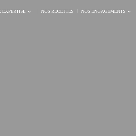
 EXPERTISE
NOS RECETTES
NOS ENGAGEMENTS
de 125 ans dans le monde de l’huile d’olive Vierge Extra.